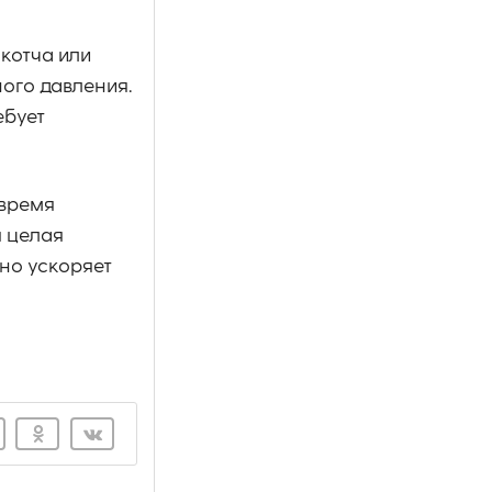
скотча или
ого давления.
ебует
овремя
 целая
но ускоряет