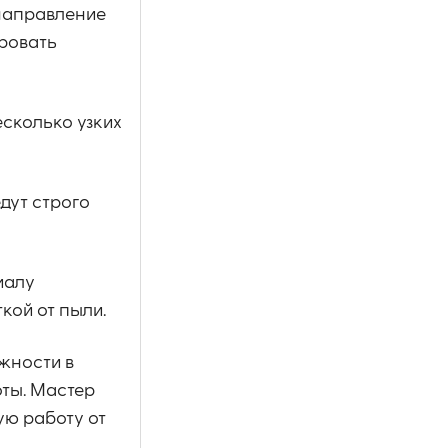
 направление
ровать
есколько узких
дут строго
иалу
кой от пыли.
жности в
оты. Мастер
ую работу от