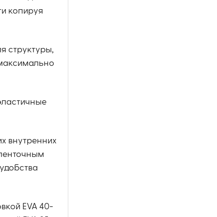
ти копируя
я структуры,
 максимально
 эластичные
их внутренних
 ленточным
 удобства
вкой EVA 40-