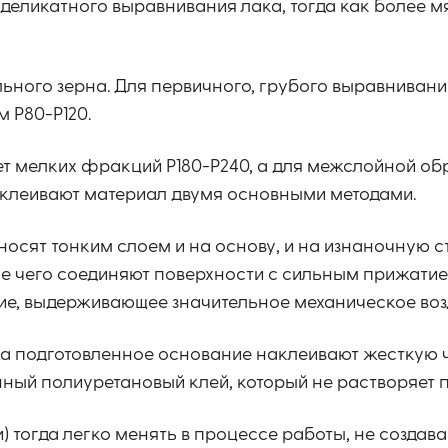
деликатного выравнивания лака, тогда как более мя
ного зерна. Для первичного, грубого выравниван
 P80-P120.
 мелких фракций P180-P240, а для межслойной об
аклеивают материал двумя основными методами.
носят тонким слоем и на основу, и на изнаночную 
ле чего соединяют поверхности с сильным прижатие
ие, выдерживающее значительное механическое воз
На подготовленное основание наклеивают жесткую 
нный полиуретановый клей, который не растворяет 
 тогда легко менять в процессе работы, не создав