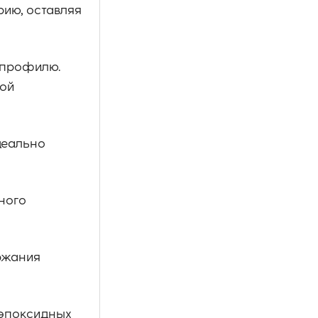
ию, оставляя
 профилю.
бой
деально
ного
ржания
 эпоксидных