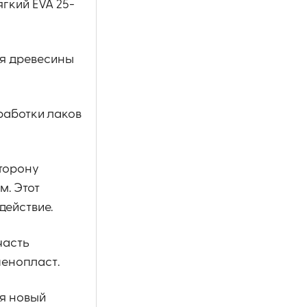
гкий EVA 25-
ия древесины
работки лаков
сторону
м. Этот
действие.
часть
пенопласт.
ая новый