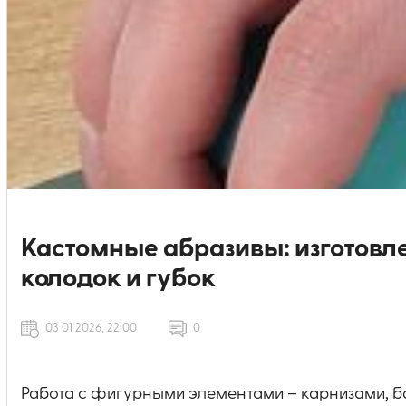
Кастомные абразивы: изгото
колодок и губок
03 01 2026, 22:00
0
Работа с фигурными элементами – карнизами, б