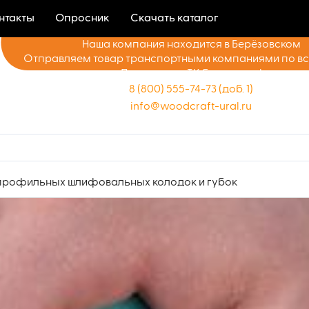
нтакты
Опросник
Скачать каталог
Наша компания находится в Берёзовском
Отправляем товар транспортными компаниями по в
Доставка до ТК бесплатно!
8 (800) 555-74-73 (доб. 1)
info@woodcraft-ural.ru
 профильных шлифовальных колодок и губок