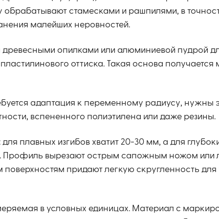
 обрабатывают стамесками и рашпилями, в точнос
анения малейших неровностей.
 древесными опилками или алюминиевой пудрой дл
 пластилинового оттиска. Такая основа получается
ребуется адаптация к переменному радиусу, нужны
тности, вспененного полиэтилена или даже резины.
 для плавных изгибов хватит 20-30 мм, а для глубок
м. Профиль вырезают острым сапожным ножом или
м поверхностям придают легкую скругленность для
меряемая в условных единицах. Материал с маркиро