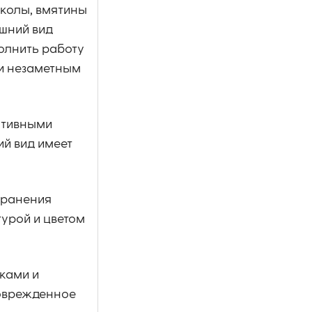
сколы, вмятины
ешний вид
олнить работу
ти незаметным
ативными
й вид имеет
транения
урой и цветом
нками и
поврежденное