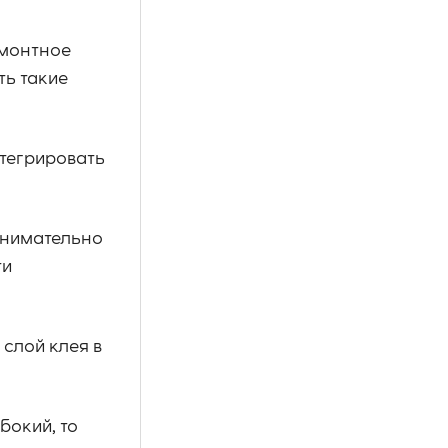
емонтное
ть такие
тегрировать
Внимательно
ти
 слой клея в
бокий, то