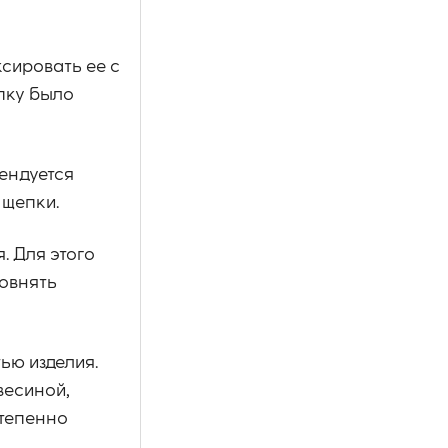
сировать ее с
пку было
ендуется
 щепки.
. Для этого
овнять
ью изделия.
весиной,
степенно