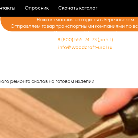
нтакты
Опросник
Скачать каталог
Наша компания находится в Берёзовском
Отправляем товар транспортными компаниями по в
Доставка до ТК бесплатно!
8 (800) 555-74-73 (доб. 1)
info@woodcraft-ural.ru
ного ремонта сколов на готовом изделии