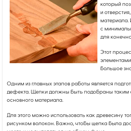
который поз
и отверстия
материала. 
с минимальн
для конечно
Этот процес
элементами 
большое зна
Одним из главных этапов работы является подго
дефекта. Щепки должны быть подобраны таким о
основного материала.
Для этого можно использовать как древесину тог
рисунком волокон. Важно, чтобы щепка была дос