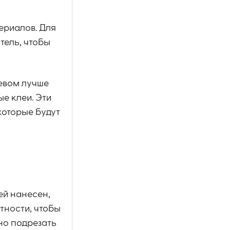
ериалов. Для
тель, чтобы
ревом лучше
е клеи. Эти
которые будут
ей нанесен,
тности, чтобы
но подрезать