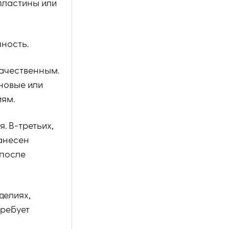
пластины или
чность.
качественным.
ановые или
иям.
. В-третьих,
нанесен
 после
делиях,
требует