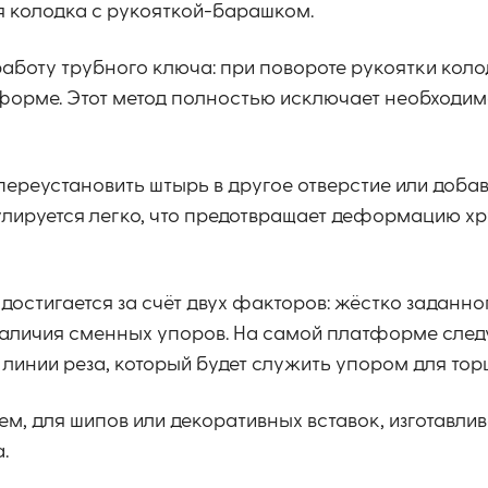
 колодка с рукояткой-барашком.
аботу трубного ключа: при повороте рукоятки коло
тформе. Этот метод полностью исключает необходи
переустановить штырь в другое отверстие или доба
улируется легко, что предотвращает деформацию х
остигается за счёт двух факторов: жёстко заданно
наличия сменных упоров. На самой платформе след
 линии реза, который будет служить упором для тор
м, для шипов или декоративных вставок, изготавлив
.