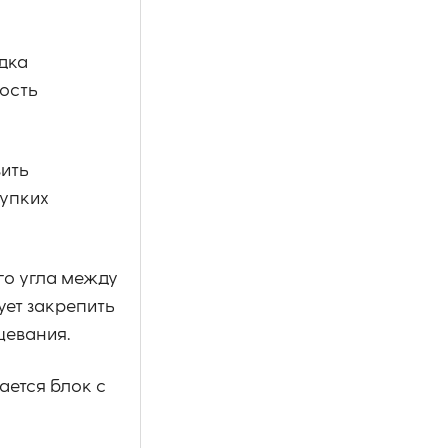
дка
мость
вить
рупких
го угла между
ует закрепить
цевания.
ается блок с