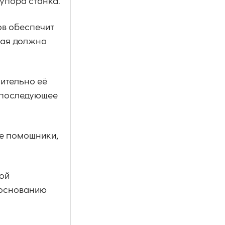
упора станка.
ов обеспечит
рая должна
сительно её
и последующее
ие помощники,
ой
к основанию