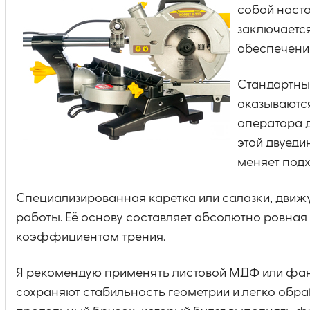
собой наст
заключается
обеспечени
Стандартные
оказываютс
оператора д
этой двуеди
меняет подх
Специализированная каретка или салазки, движ
работы. Её основу составляет абсолютно ровн
коэффициентом трения.
Я рекомендую применять листовой МДФ или фане
сохраняют стабильность геометрии и легко обра