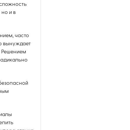
 сложность
но и в
нием, часто
о вынуждает
. Решением
 радикально
 безопасной
ьным
риалы
епить