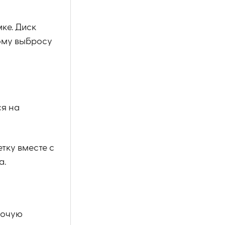
мке. Диск
кому выбросу
ся на
тку вместе с
а.
бочую