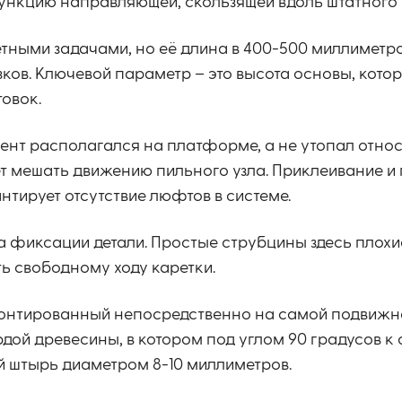
ункцию направляющей, скользящей вдоль штатного 
ными задачами, но её длина в 400-500 миллиметр
ков. Ключевой параметр – это высота основы, кото
овок.
ент располагался на платформе, а не утопал отно
ет мешать движению пильного узла. Приклеивание 
тирует отсутствие люфтов в системе.
а фиксации детали. Простые струбцины здесь плох
ь свободному ходу каретки.
монтированный непосредственно на самой подвижн
рдой древесины, в котором под углом 90 градусов 
ий штырь диаметром 8-10 миллиметров.