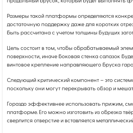
продольный брусок, который будет выполнять ф
Размеры такой платформы определяются конкрет
достаточную поддержку даже для коротких отрез
быть рассчитана с учетом толщины будущих загот
Цель состоит в том, чтобы обрабатываемый элем
поверхности, иначе боковая стенка салазок буд
винтовое крепление направляющего бруска гаран
Следующий критический компонент – это систем
поскольку они могут перекрывать обзор и мешат
Гораздо эффективнее использовать прижим, с
платформе. Его можно изготовить из обрезка твё
сверлится отверстие и вставляется металлическ