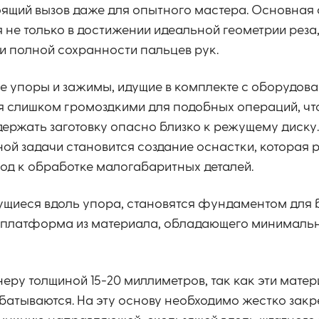
оящий вызов даже для опытного мастера. Основная
 не только в достижении идеальной геометрии реза, 
и полной сохранности пальцев рук.
 упоры и зажимы, идущие в комплекте с оборудова
я слишком громоздкими для подобных операций, чт
ержать заготовку опасно близко к режущему диску
ной задачи становится создание оснастки, которая
од к обработке малогабаритных деталей.
ущиеся вдоль упора, становятся фундаментом для
ая платформа из материала, обладающего минимал
ру толщиной 15-20 миллиметров, так как эти мате
батываются. На эту основу необходимо жестко закр