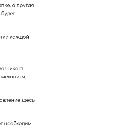
тке, а другая
 будет
етки каждой
возникает
 механизм,
Давление здесь
от необходим