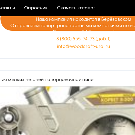
нтакты
Опросник
Скачать каталог
Наша компания находится в Берёзовском
Отправляем товар транспортными компаниями по в
Доставка до ТК бесплатно!
8 (800) 555-74-73 (доб. 1)
info@woodcraft-ural.ru
ния мелких деталей на торцовочной пиле