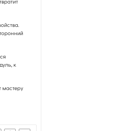
твратит
войства.
сторонний
тся
уль, к
т мастеру