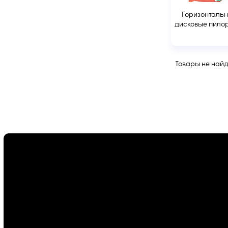
Горизонталь
дисковые пило
Товары не най