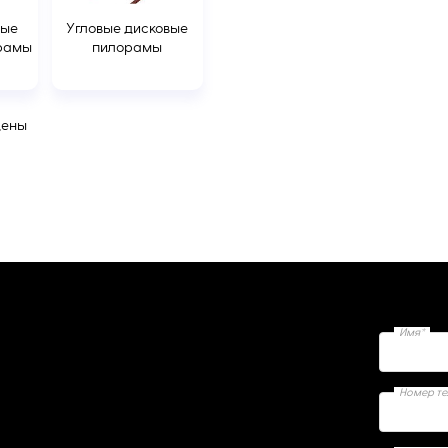
ные
Угловые дисковые
рамы
пилорамы
дены
Имя*
Номер т