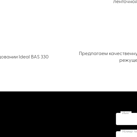
ленточной
Предлагаем качественн
вании Ideal BAS 330
режуще
Имя*
Номер т