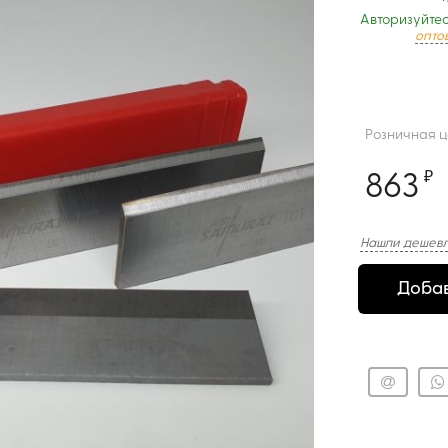
Авторизуйтес
опто
Розничная 
863
₽
Нашли дешевл
Добав