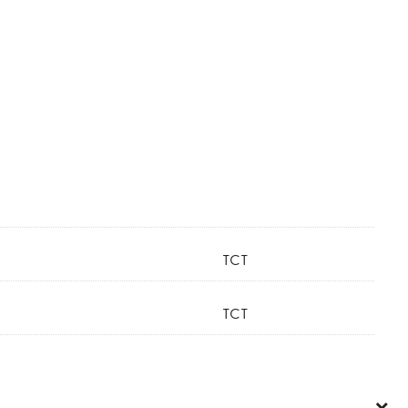
ТСТ
TCT