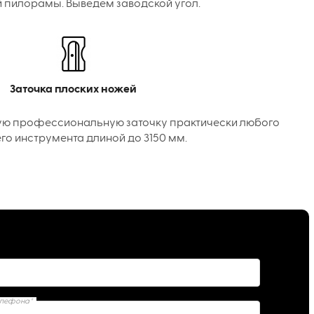
 пилорамы. Выведем заводской угол.
Заточка плоских ножей
ую профессиональную заточку практически любого
го инструмента длиной до 3150 мм.
елефона*