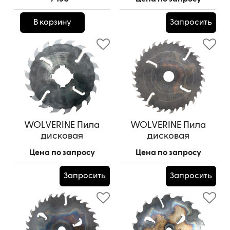
WZ (шпон. паз 13,5*7,5
Артикул:
400*50*3,0/4,4/18z+4
- 4 шт. под 90 гр.)
В корзину
Запросить
Артикул:
450*75*3,0/4,6/18z+6 WZ
WOLVERINE Пила
WOLVERINE Пила
дисковая
дисковая
250*50*2,2/3,2/18z+4
350*75*2,5/4,0/(18z+18)+4
Цена по запросу
Цена по запросу
WZ (шпон. паз 13,5*7,5
Артикул:
250*50*2,2/3,2/18z+4
- 4 шт. под 90 гр.)
Запросить
Запросить
Артикул:
350*75*2,5/4,0/(18z+18)+4
WZ