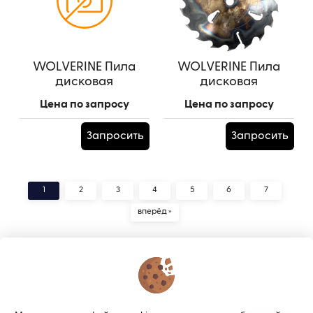
WOLVERINE Пила
WOLVERINE Пила
дисковая
дисковая
480*150*3,2/4,8/(22z+22)+6
500*50*3,2/4,8/18z+6
Цена по запросу
Цена по запросу
(шпон. паз - 2 шт.)
Артикул:
500*50*3,2/4,8/18z+6
Запросить
Запросить
1
2
3
4
5
6
7
вперёд »
КОНТАКТЫ
О МАГАЗИНЕ