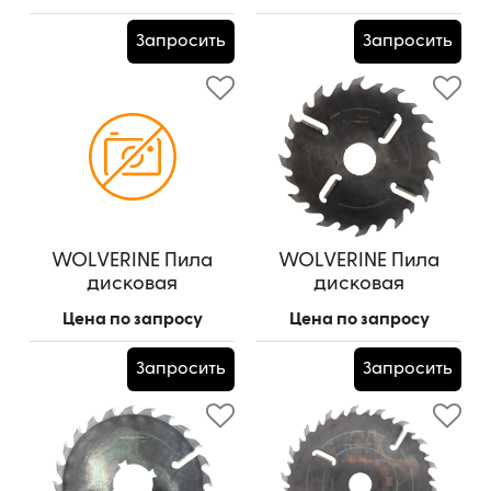
(шпон. паз 11*5,5 мм-2
шт., под 180 град.)
Запросить
Запросить
WOLVERINE Пила
WOLVERINE Пила
дисковая
дисковая
300*75*2,5/3,8/36z+2
350*50*2,8/4,2/(12z+12)+4
Цена по запросу
Цена по запросу
WZ (шпон. паз 13,5*7,5
WZ
- 4 шт. под 90 гр.)
Артикул:
350*50*2,8/4,2/(12z+12)+4
Запросить
Запросить
WZ