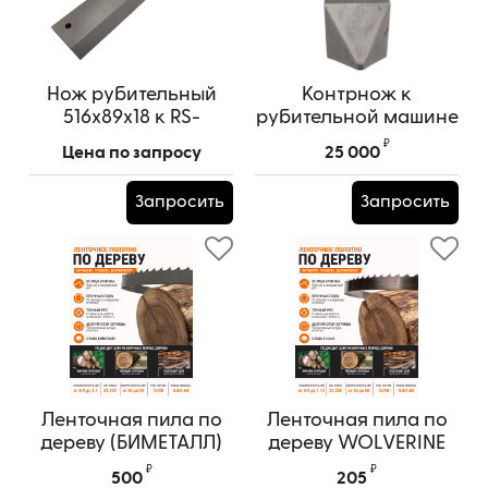
Нож рубительный
Контрнож к
516x89x18 к RS-
рубительной машине
550/SKORPION 500
RS-550 623x50x50
₽
Цена по запросу
25 000
Запросить
Запросить
Ленточная пила по
Ленточная пила по
дереву (БИМЕТАЛЛ)
дереву WOLVERINE
Артикул:
35x0.9 BIMETAL
Артикул:
35x0.9 WOLVERINE
₽
₽
500
205