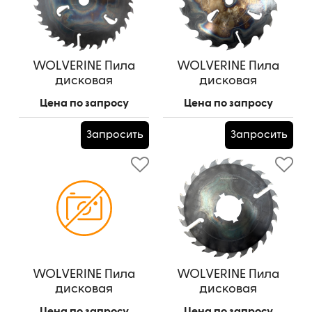
WOLVERINE Пила
WOLVERINE Пила
дисковая
дисковая
630*75*4,1/6,2/(18z+18)+6
450*50*3,2/4,8/18z+6
Цена по запросу
Цена по запросу
(шпон. паз 13,5*7,5 - 4
Артикул:
450*50*3,2/4,8/18z+6
шт. под 90 гр.)
Запросить
Запросить
Артикул:
630*75*4,1/6,2/(18z+18)+6
WOLVERINE Пила
WOLVERINE Пила
дисковая
дисковая
250*75*2,2/3,8/18z+2
300*75*2,2/3,8/24z+2