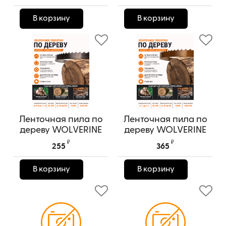
В корзину
В корзину
Ленточная пила по
Ленточная пила по
дереву WOLVERINE
дереву WOLVERINE
ULTRA
EXPERT
₽
₽
255
365
Артикул:
35x0.9 ULTRA
Артикул:
35x1.0 EXPERT
В корзину
В корзину