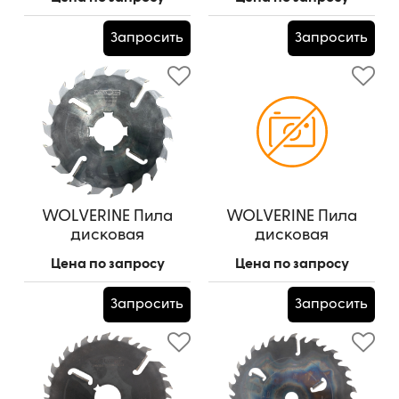
(шпон. паз 10*5 - 2 шт.
Артикул:
350*50*2,8/4,2/18z+4
под 90 гр.) для
Запросить
Запросить
УПТ-250М
Артикул:
250*50*2,5/3,5/(18z+18)+4
WOLVERINE Пила
WOLVERINE Пила
дисковая
дисковая
350*50*2,5/4,0/18z+4
315*70*2,5/4,0/18z+2
Цена по запросу
Цена по запросу
Артикул:
350*50*2,5/4,0/18z+4
Запросить
Запросить