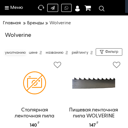
Меню
Главная
Бренды
Wolverine
Wolverine
Фильтр
умолчанию
цене
названию
рейтингу
Столярная
Пищевая ленточная
ленточная пила
пила WOLVERINE
WOLVERINE
Артикул:
16x0.56x3TP WOLVERINE
₽
₽
140
147