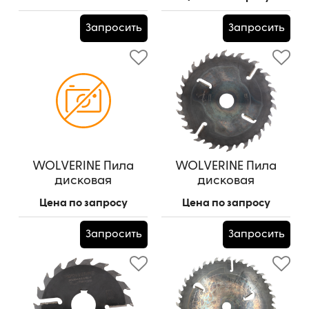
WZ
WZ (шпон. паз 13,5*7,5
- 4 шт. под 90 гр.)
Артикул:
400*50*3,0/4,4/(18z+18)+4
Запросить
Запросить
Артикул:
350*75*2,5/3,8/(18z+18)+4
WOLVERINE Пила
WOLVERINE Пила
дисковая
дисковая
250*50*3,5/2,5/(12z+12)+4
350*75*4,2/3,0/(18z+18)+4
Цена по запросу
Цена по запросу
(шпон. паз 12*6 - 1 шт.)
(13,5*7,5 мм-4шп.паза
под 90град.)
Запросить
Запросить
Артикул:
350*75*4,2/3,0/(18z+18)+4