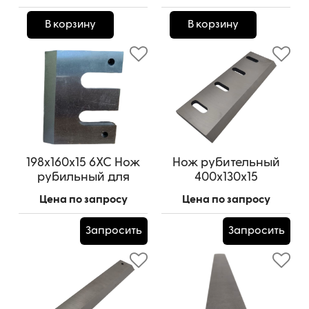
Артикул:
10x0.6x3TPI WOLVERINE
В корзину
В корзину
198х160х15 6ХС Нож
Нож рубительный
рубильный для
400x130x15
машины РМ-5
Цена по запросу
Цена по запросу
Запросить
Запросить