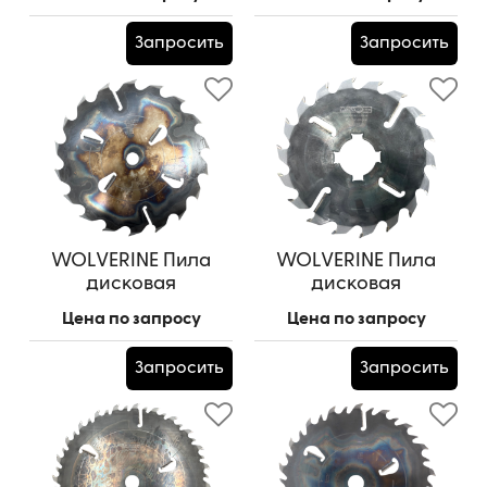
WZ (шпон. паз 13,5*7,5
WZ (шпон. паз 13,5*7,5
- 4 шт. под 90 гр.) 28
- 4 шт. под 90 гр.) 28
Запросить
Запросить
град
град
Артикул:
350*75*2,5/4,5/(12z+12)+4
Артикул:
350*75*2,5/4,5/12z+4 WZ
WZ
WOLVERINE Пила
WOLVERINE Пила
дисковая
дисковая
500*80*3,5/5,2/18z+6
305*60*2,2/3,5/18z+4
Цена по запросу
Цена по запросу
(шпон. паз 18*8 - 4 шт.
Артикул:
305*60*2,2/3,5/18z+4
под 90 гр.) п.у. 20 гр.
Запросить
Запросить
пр.зат.
Артикул:
500*80*3,5/5,2/18z+6