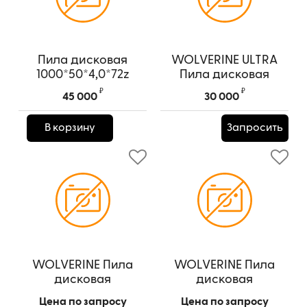
Пила дисковая
WOLVERINE ULTRA
1000*50*4,0*72z
Пила дисковая
800*50*5,0/7,0/36z+8
Артикул:
1000*50*4,0*72z
₽
₽
45 000
30 000
Артикул:
800*50*5,0/7,0/36z+8
В корзину
Запросить
WOLVERINE Пила
WOLVERINE Пила
дисковая
дисковая
350*50*2,8/4,2/36z+2
350*50*2,5/4,0/36z+4
Цена по запросу
Цена по запросу