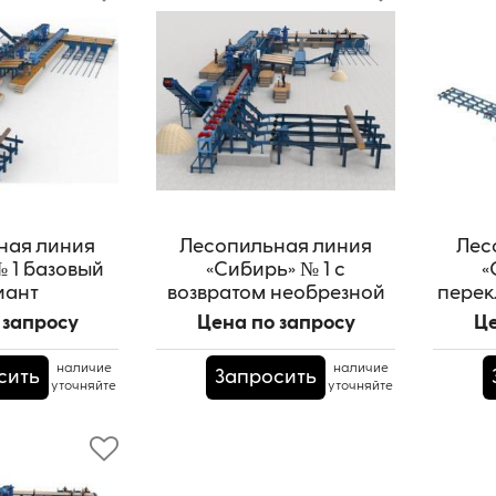
ная линия
Лесопильная линия
Лес
 1 базовый
«Сибирь» № 1 с
«
иант
возвратом необрезной
перек
доски
 запросу
Цена по запросу
Це
наличие
наличие
сить
Запросить
уточняйте
уточняйте