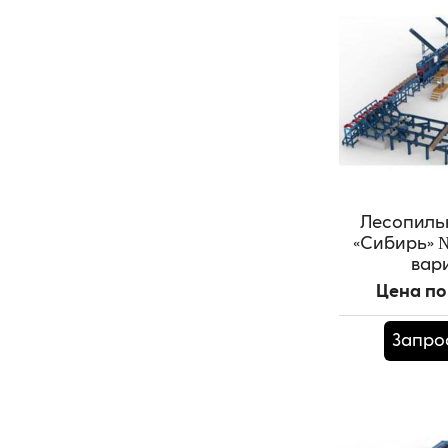
Лесопиль
«Сибирь» №
вар
Цена по
Запро