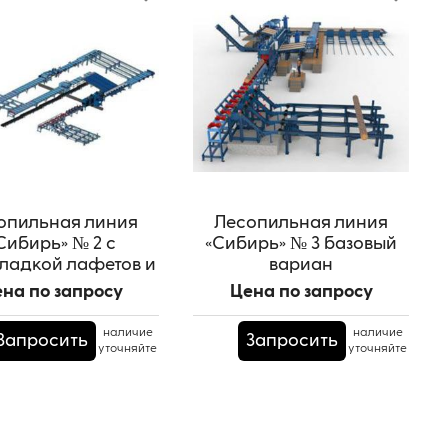
опильная линия
Лесопильная линия
Сибирь» № 2 с
«Сибирь» № 3 базовый
ладкой лафетов и
вариан
разворотом
на по запросу
Цена по запросу
наличие
наличие
Запросить
Запросить
уточняйте
уточняйте