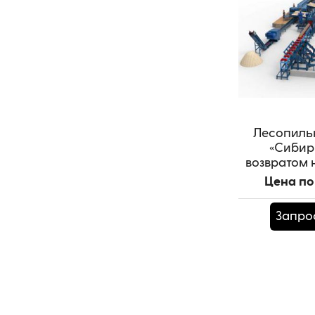
Лесопиль
«Сибирь
возвратом 
до
Цена по
Запро