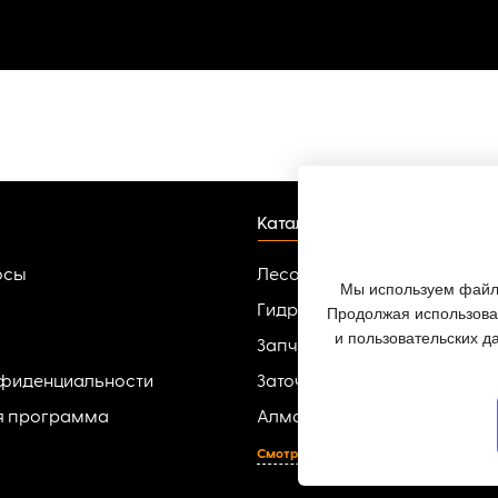
Каталог
осы
Лесопильное оборудовани
Мы используем файлы
Гидроманипуляторы
Продолжая использоват
и пользовательских д
Запчасти для гидроманипу
нфиденциальности
Заточные-разводные станк
я программа
Алмазный инструмент
Смотреть все