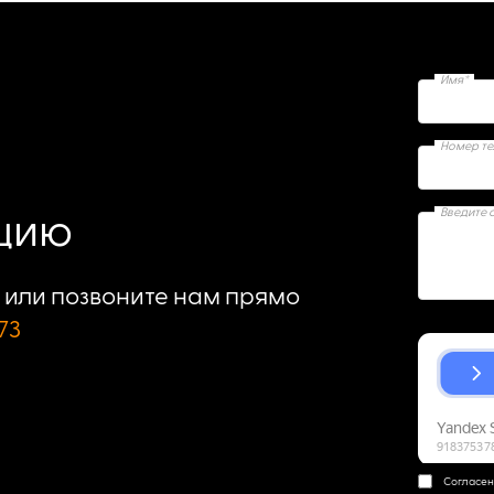
Имя*
Номер т
Введите 
ацию
или позвоните нам прямо
73
Согласен