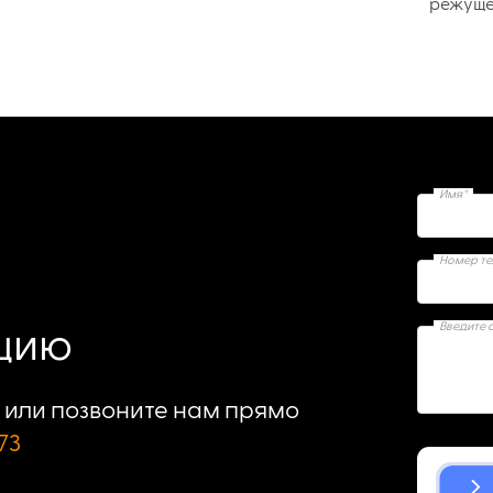
режуще
Имя*
Номер т
Введите 
ацию
или позвоните нам прямо
73