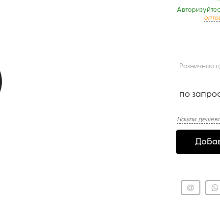
Авторизуйтес
опто
Розничная 
по запро
Нашли дешевл
Добав