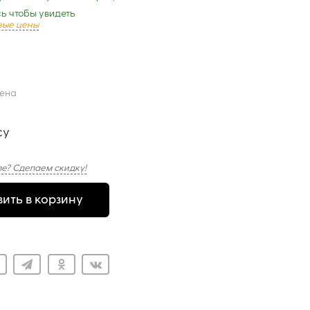
ь чтобы увидеть
вые цены
цена
су
е? Сделаем скидку!
ить в корзину