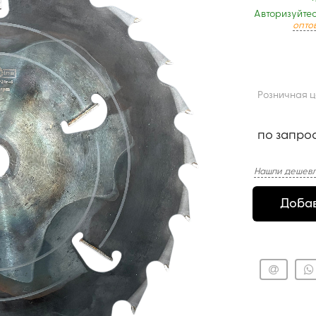
Авторизуйтес
опто
Розничная 
по запро
Нашли дешевл
Добав