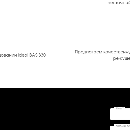
ленточной
Предлагаем качественн
вании Ideal BAS 330
режуще
Имя*
Номер т