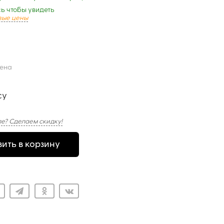
ь чтобы увидеть
вые цены
цена
су
е? Сделаем скидку!
ить в корзину