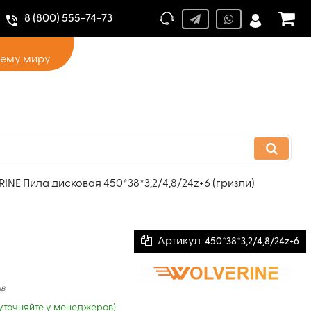
8 (800) 555-74-73
сему миру
NE Пила дисковая 450*38*3,2/4,8/24z+6 (гризли)
Артикул:
450*38*3,2/4,8/24z+6
ыв
уточняйте у менеджеров)