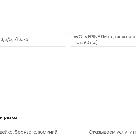
WOLVERINE Пила дисковая 45
,5/5,1/18z+6
под 90 гр.)
и резка
вейка, бронза, алюминий,
Оказываем услугу п