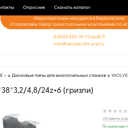
нтакты
Опросник
Скачать каталог
Наша компания находится в Берёзовском
Отправляем товар транспортными компаниями по в
Доставка до ТК бесплатно!
8 (800) 555-74-73 (доб. 1)
info@woodcraft-ural.ru
E
Дисковые пилы для многопильных станков
WOLVERI
8*3,2/4,8/24z+6 (гризли)
Оставить отз
По наличию (