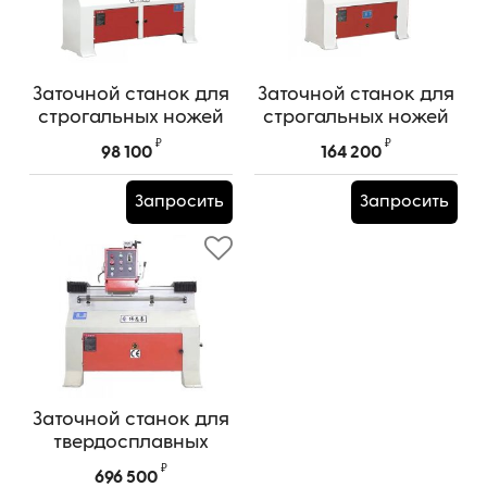
Заточной станок для
Заточной станок для
строгальных ножей
строгальных ножей
WEIZHIHAO Модель
WEIZHIHAO Модель
₽
₽
98 100
164 200
PK-740 ECO (MF207)
PK-740 NORMA
(MF256)
Артикул:
TPRS0000893
Запросить
Запросить
Артикул:
TPRS0000894
Заточной станок для
твердосплавных
ножей с магнитной
₽
696 500